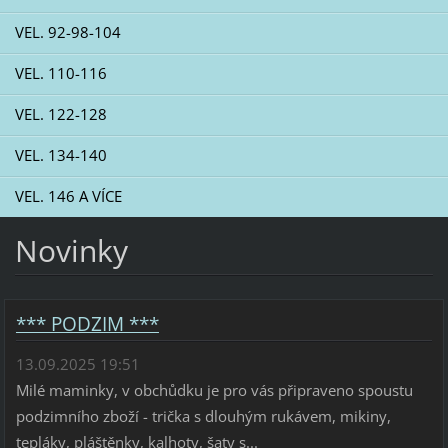
VEL. 92-98-104
VEL. 110-116
VEL. 122-128
VEL. 134-140
VEL. 146 A VÍCE
Novinky
*** PODZIM ***
13.09.2025 19:51
Milé maminky, v obchůdku je pro vás připraveno spoustu
podzimního zboží - trička s dlouhým rukávem, mikiny,
tepláky, pláštěnky, kalhoty, šaty s...