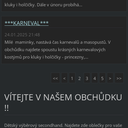
kluky i holčičky. Dále v únoru probíhá...
***KARNEVAL***
24.01.2025 21:48
Milé maminky, nastává čas karnevalů a masopustů. V
obchůdku najdete spoustu krásných karnevalových
kostýmů pro kluky i holčičky - princezny,...
<<
<
1
2
3
4
5
>
>>
VÍTEJTE V NAŠEM OBCHŮDKU
!!
Dětský výběrový secondhand. Najdete zde oblečky pro vaše