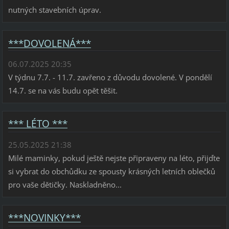
nutných stavebních úprav.
***DOVOLENÁ***
06.07.2025 20:35
V týdnu 7.7. - 11.7. zavřeno z důvodu dovolené. V pondělí
14.7. se na vás budu opět těšit.
*** LÉTO ***
25.05.2025 21:38
Milé maminky, pokud ještě nejste připraveny na léto, přijďte
si vybrat do obchůdku ze spousty krásných letních oblečků
pro vaše dětičky. Naskladněno...
***NOVINKY***