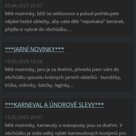
05.04.2025 21:57
Milé maminky, blíží se velikonoce a pokud potřebujete
nějaké hezké oblečky, aby vaše děti "nepokakal" beránek,
přijďte si vybrat do obchůdku....
***JARNÍ NOVINKY***
16.03.2025 15:26
Milé maminky, jaro je za dveřmi, přivezla jsem vám do
obchůdku spoustu krásných jarních oblečků - bundičky,
trička, mikinky, šatičky, legínky,...
***KARNEVAL A ÚNOROVÉ SLEVY***
15.02.2025 20:47
Milé maminky, karnevaly a masopusty jsou za dveřmi. V
obchůdku je stále velký výběr karnevalových kostýmů pro