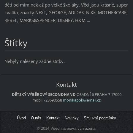
děti od miminek až po velké školáky. Věci jsou krásné, super
kvalita, znakčy NEXT, GEORGE, ADIDAS, NIKE, MOTHERCARE,
REBEL, MARKS&SPENCER, DISNEY, H&M ...
Štítky
Nebyly nalezeny žádné štítky.
Kontakt
DĚTSKÝ VÝBĚROVÝ SECONDHAND
OSADNÍ 6
PRAHA 7
17000
mobil 723690558
monikapo
k@email.
cz
Úvod
O nás
Kontakt
Novinky
Smluvní podmínky
© 2014 Všechna práva vyhrazena.