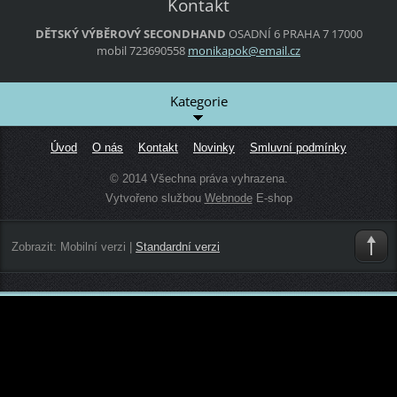
Kontakt
DĚTSKÝ VÝBĚROVÝ SECONDHAND
OSADNÍ 6
PRAHA 7
17000
mobil 723690558
monikapo
k@email.
cz
Kategorie
Úvod
O nás
Kontakt
Novinky
Smluvní podmínky
© 2014 Všechna práva vyhrazena.
Vytvořeno službou
Webnode
E-shop
Zobrazit:
Mobilní verzi
|
Standardní verzi