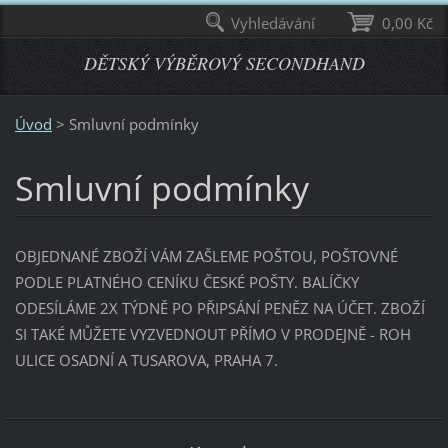
Vyhledávání
0,00 Kč
DĚTSKÝ VÝBĚROVÝ SECONDHAND
Úvod
>
Smluvní podmínky
Smluvní podmínky
OBJEDNANÉ ZBOŽÍ VÁM ZAŠLEME POŠTOU, POŠTOVNÉ
PODLE PLATNÉHO CENÍKU ČESKÉ POŠTY. BALÍČKY
ODESÍLÁME 2X TÝDNĚ PO PŘIPSÁNÍ PENĚZ NA ÚČET. ZBOŽÍ
SI TAKÉ MŮŽETE VYZVEDNOUT PŘÍMO V PRODEJNĚ - ROH
ULICE OSADNÍ A TUSAROVA, PRAHA 7.