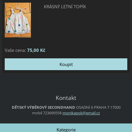
KRÁSNÝ LETNÍ TOPÍK
Vaše cena:
75,00 Kč
Kontakt
DĚTSKÝ VÝBĚROVÝ SECONDHAND
OSADNÍ 6
PRAHA 7
17000
mobil 723690558
monikapo
k@email.
cz
Kategorie