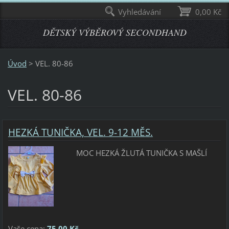
Vyhledávání
0,00 Kč
DĚTSKÝ VÝBĚROVÝ SECONDHAND
Úvod
>
VEL. 80-86
VEL. 80-86
HEZKÁ TUNIČKA, VEL. 9-12 MĚS.
MOC HEZKÁ ŽLUTÁ TUNIČKA S MAŠLÍ
Vaše cena:
75,00 Kč