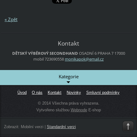
« Zpět
Kontakt
DĚTSKÝ VÝBĚROVÝ SECONDHAND
OSADNÍ 6
PRAHA 7
17000
mobil 723690558
monikapo
k@email.
cz
Kategorie
Úvod
O nás
Kontakt
Novinky
Smluvní podmínky
© 2014 Všechna práva vyhrazena.
Vytvořeno službou
Webnode
E-shop
Zobrazit:
Mobilní verzi
|
Standardní verzi