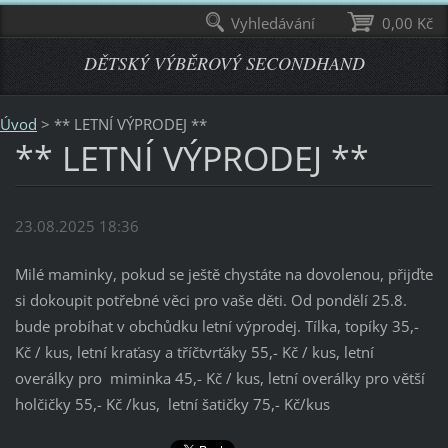
Vyhledávání
0,00 Kč
DĚTSKÝ VÝBĚROVÝ SECONDHAND
Úvod
>
** LETNÍ VÝPRODEJ **
** LETNÍ VÝPRODEJ **
23.08.2025 18:36
Milé maminky, pokud se ještě chystáte na dovolenou, přijďte
si dokoupit potřebné věci pro vaše děti. Od pondělí 25.8.
bude probíhat v obchůdku letní výprodej. Tílka, topíky 35,-
Kč / kus, letní kraťasy a tříčtvrťáky 55,- Kč / kus, letní
overálky pro miminka 45,- Kč / kus, letní overálky pro větší
holčičky 55,- Kč /kus, letní šatičky 75,- Kč/kus