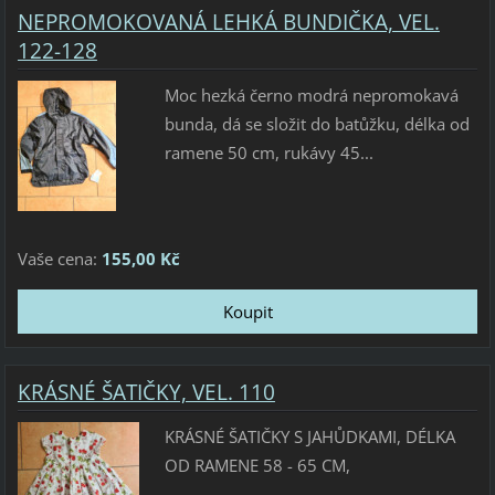
NEPROMOKOVANÁ LEHKÁ BUNDIČKA, VEL.
122-128
Moc hezká černo modrá nepromokavá
bunda, dá se složit do batůžku, délka od
ramene 50 cm, rukávy 45...
Vaše cena:
155,00 Kč
KRÁSNÉ ŠATIČKY, VEL. 110
KRÁSNÉ ŠATIČKY S JAHŮDKAMI, DÉLKA
OD RAMENE 58 - 65 CM,