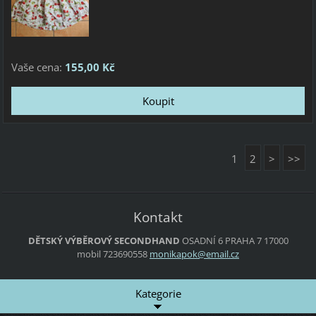
Vaše cena:
155,00 Kč
1
2
>
>>
Kontakt
DĚTSKÝ VÝBĚROVÝ SECONDHAND
OSADNÍ 6
PRAHA 7
17000
mobil 723690558
monikapo
k@email.
cz
Kategorie