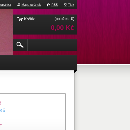
 stránka
Mapa stránek
RSS
Tisk
Košík:
(položek: 0)
0,00 Kč
3
 Kč
em