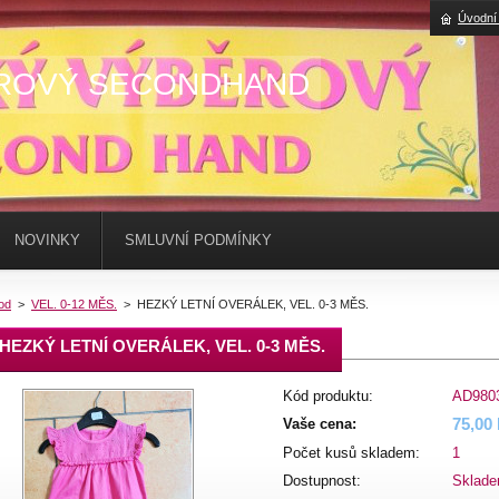
Úvodní
ROVÝ SECONDHAND
NOVINKY
SMLUVNÍ PODMÍNKY
od
>
VEL. 0-12 MĚS.
>
HEZKÝ LETNÍ OVERÁLEK, VEL. 0-3 MĚS.
HEZKÝ LETNÍ OVERÁLEK, VEL. 0-3 MĚS.
Kód produktu:
AD980
75,00
Vaše cena:
Počet kusů skladem:
1
Dostupnost:
Sklad