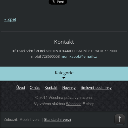
« Zpět
Kontakt
DĚTSKÝ VÝBĚROVÝ SECONDHAND
OSADNÍ 6
PRAHA 7
17000
mobil 723690558
monikapo
k@email.
cz
Kategorie
Úvod
O nás
Kontakt
Novinky
Smluvní podmínky
© 2014 Všechna práva vyhrazena.
Vytvořeno službou
Webnode
E-shop
Zobrazit:
Mobilní verzi
|
Standardní verzi