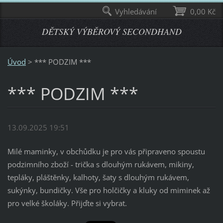
Vyhledávání
0,00 Kč
DĚTSKÝ VÝBĚROVÝ SECONDHAND
Úvod
>
*** PODZIM ***
*** PODZIM ***
13.09.2025 19:51
Milé maminky, v obchůdku je pro vás připraveno spoustu
podzimního zboží - trička s dlouhým rukávem, mikiny,
tepláky, pláštěnky, kalhoty, šaty s dlouhým rukávem,
sukýnky, bundičky. Vše pro holčičky a kluky od miminek až
pro velké školáky. Přijďte si vybrat.