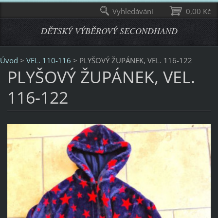
Vyhledávání
0,00 Kč
DĚTSKÝ VÝBĚROVÝ SECONDHAND
Úvod
>
VEL. 110-116
>
PLYŠOVÝ ŽUPÁNEK, VEL. 116-122
PLYŠOVÝ ŽUPÁNEK, VEL.
116-122