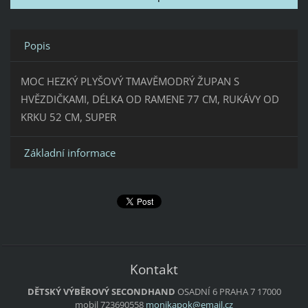
Popis
MOC HEZKÝ PLYŠOVÝ TMAVĚMODRÝ ŽUPAN S
HVĚZDIČKAMI, DÉLKA OD RAMENE 77 CM, RUKÁVY OD
KRKU 52 CM, SUPER
Základní informace
Kontakt
DĚTSKÝ VÝBĚROVÝ SECONDHAND
OSADNÍ 6
PRAHA 7
17000
mobil 723690558
monikapo
k@email.
cz