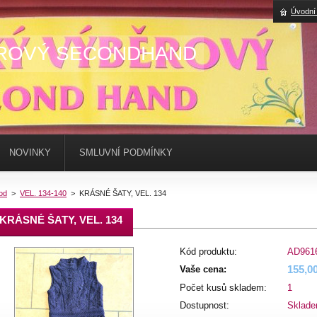
Úvodní
ROVÝ SECONDHAND
NOVINKY
SMLUVNÍ PODMÍNKY
od
>
VEL. 134-140
>
KRÁSNÉ ŠATY, VEL. 134
KRÁSNÉ ŠATY, VEL. 134
Kód produktu:
AD961
155,0
Vaše cena:
Počet kusů skladem:
1
Dostupnost:
Sklad