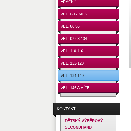
HRAČKY
VEL. 0-12 MĚS.
VEL. 80-86
VEL. 92-98-104
VEL. 110-116
VEL. 122-128
VEL. 134-140
VEL. 146 A VÍCE
KONTAKT
DĚTSKÝ VÝBĚROVÝ
SECONDHAND