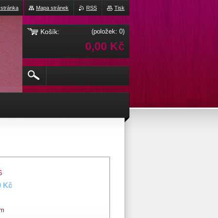
 stránka
Mapa stránek
RSS
Tisk
Košík:
(položek: 0)
0,00 Kč
6
0 Kč
em