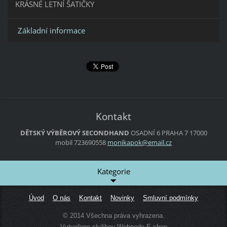
KRÁSNÉ LETNÍ ŠATIČKY
Základní informace
Kontakt
DĚTSKÝ VÝBĚROVÝ SECONDHAND
OSADNÍ 6
PRAHA 7
17000
mobil 723690558
monikapo
k@email.
cz
Kategorie
Úvod
O nás
Kontakt
Novinky
Smluvní podmínky
© 2014 Všechna práva vyhrazena.
Vytvořeno službou
Webnode
E-shop