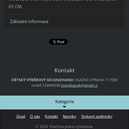
65 CM,
Základní informace
Kontakt
DĚTSKÝ VÝBĚROVÝ SECONDHAND
OSADNÍ 6
PRAHA 7
17000
mobil 723690558
monikapo
k@email.
cz
Kategorie
Úvod
O nás
Kontakt
Novinky
Smluvní podmínky
© 2014 Všechna práva vyhrazena.