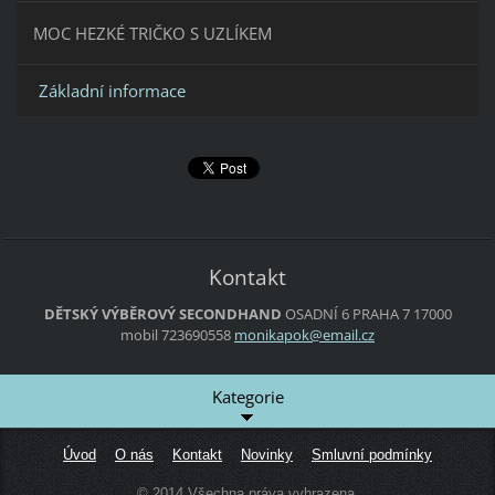
MOC HEZKÉ TRIČKO S UZLÍKEM
Základní informace
Kontakt
DĚTSKÝ VÝBĚROVÝ SECONDHAND
OSADNÍ 6
PRAHA 7
17000
mobil 723690558
monikapo
k@email.
cz
Kategorie
Úvod
O nás
Kontakt
Novinky
Smluvní podmínky
© 2014 Všechna práva vyhrazena.