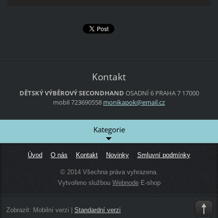
Kontakt
DĚTSKÝ VÝBĚROVÝ SECONDHAND
OSADNÍ 6
PRAHA 7
17000
mobil 723690558
monikapo
k@email.
cz
Kategorie
Úvod
O nás
Kontakt
Novinky
Smluvní podmínky
© 2014 Všechna práva vyhrazena.
Vytvořeno službou
Webnode
E-shop
Zobrazit:
Mobilní verzi
|
Standardní verzi