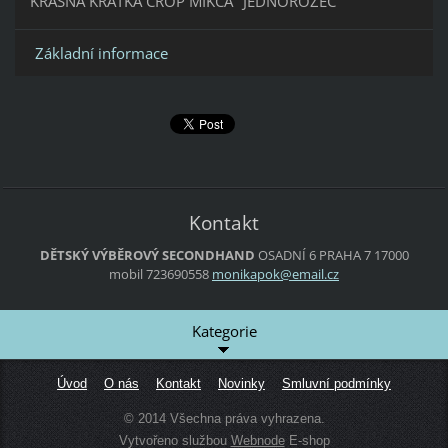
KRÁSNÁ KRÁTKÁ CROP MIKČA "JEDNOROŽEC"
Základní informace
Kontakt
DĚTSKÝ VÝBĚROVÝ SECONDHAND
OSADNÍ 6
PRAHA 7
17000
mobil 723690558
monikapo
k@email.
cz
Kategorie
Úvod
O nás
Kontakt
Novinky
Smluvní podmínky
© 2014 Všechna práva vyhrazena.
Vytvořeno službou
Webnode
E-shop