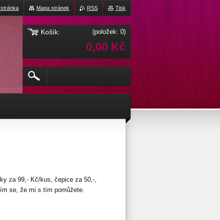
 stránka
Mapa stránek
RSS
Tisk
Košík:
(položek: 0)
0,00 Kč
ky za 99,- Kč/kus, čepice za 50,-,
ěším se, že mi s tím pomůžete.