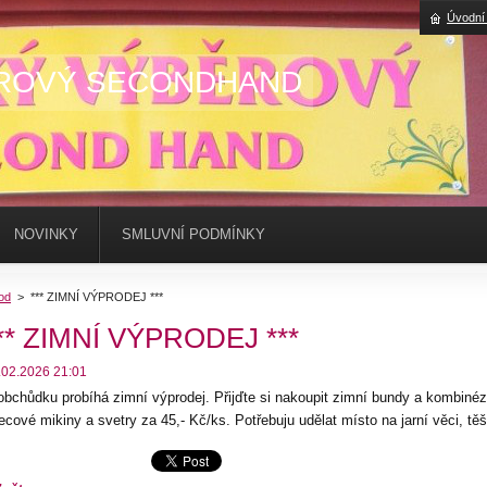
Úvodní
ROVÝ SECONDHAND
NOVINKY
SMLUVNÍ PODMÍNKY
od
>
*** ZIMNÍ VÝPRODEJ ***
** ZIMNÍ VÝPRODEJ ***
.02.2026 21:01
obchůdku probíhá zimní výprodej. Přijďte si nakoupit zimní bundy a kombinéz
eecové mikiny a svetry za 45,- Kč/ks. Potřebuju udělat místo na jarní věci, t