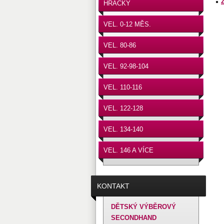
HRAČKY
VEL. 0-12 MĚS.
VEL. 80-86
VEL. 92-98-104
VEL. 110-116
VEL. 122-128
VEL. 134-140
VEL. 146 A VÍCE
KONTAKT
DĚTSKÝ VÝBĚROVÝ
SECONDHAND