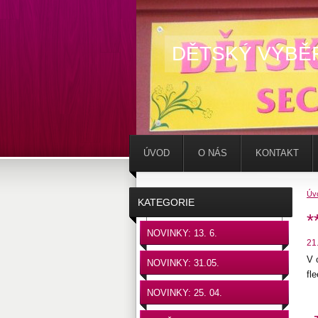
DĚTSKÝ VÝBĚ
ÚVOD
O NÁS
KONTAKT
Úv
KATEGORIE
*
NOVINKY: 13. 6.
21
V 
NOVINKY: 31.05.
fl
NOVINKY: 25. 04.