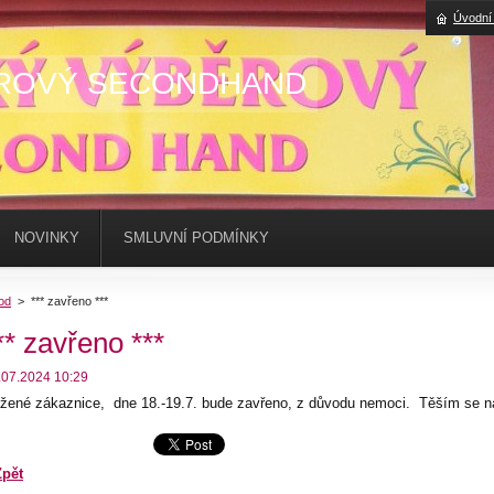
Úvodní
ROVÝ SECONDHAND
NOVINKY
SMLUVNÍ PODMÍNKY
od
>
*** zavřeno ***
** zavřeno ***
.07.2024 10:29
žené zákaznice, dne 18.-19.7. bude zavřeno, z důvodu nemoci. Těším se na
Zpět