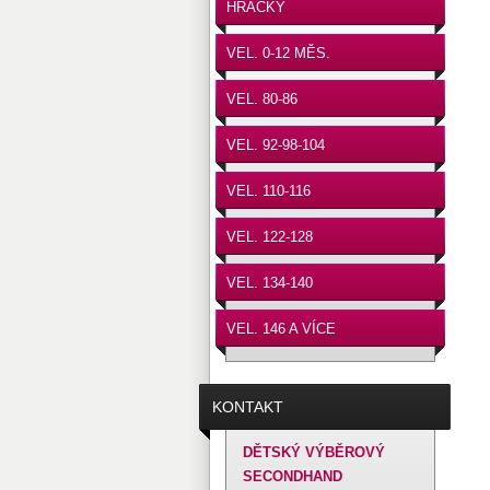
HRAČKY
VEL. 0-12 MĚS.
VEL. 80-86
VEL. 92-98-104
VEL. 110-116
VEL. 122-128
VEL. 134-140
VEL. 146 A VÍCE
KONTAKT
DĚTSKÝ VÝBĚROVÝ
SECONDHAND