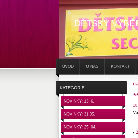
DĚTSKÝ VÝBĚ
ÚVOD
O NÁS
KONTAKT
Úv
KATEGORIE
*
NOVINKY: 13. 6.
18
Vá
NOVINKY: 31.05.
NOVINKY: 25. 04.