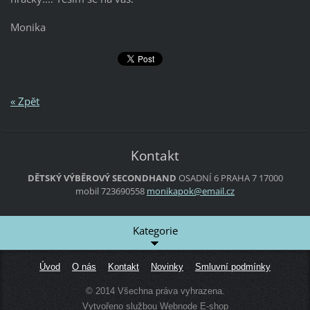
Monika
« Zpět
Kontakt
DĚTSKÝ VÝBĚROVÝ SECONDHAND
OSADNÍ 6
PRAHA 7
17000
mobil 723690558
monikapo
k@email.
cz
Kategorie
Úvod
O nás
Kontakt
Novinky
Smluvní podmínky
© 2014 Všechna práva vyhrazena.
Vytvořeno službou
Webnode
E-shop