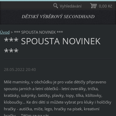
Vyhledávání
0,00 Kč
DĚTSKÝ VÝBĚROVÝ SECONDHAND
Úvod
>
*** SPOUSTA NOVINEK ***
*** SPOUSTA NOVINEK
***
28.05.2022 20:40
Milé maminky, v obchůdku je pro vaše dětičly připraveno
spoustu jarních a letní oblečků - letní overálky, trička,
kraťásky, sukýnky, šatičky, plavky, topy, tílka, kšiltovky,
kloboučky... Ke dni dětí si můžete vybrat pro kluky i holčičky
hračky - autíčka, míče, lego, hračky na písek, kreativní
hračky.... Těším se na vás.