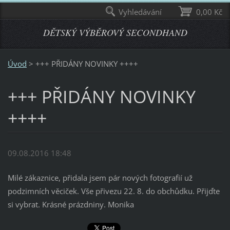
Vyhledávání
0,00 Kč
DĚTSKÝ VÝBĚROVÝ SECONDHAND
Úvod
>
+++ PŘIDÁNY NOVINKY ++++
+++ PŘIDÁNY NOVINKY
++++
09.08.2016 18:48
Milé zákaznice, přidala jsem pár nových fotografií už
podzimních věciček. Vše přivezu 22. 8. do obchůdku. Přijďte
si vybrat. Krásné prázdniny. Monika