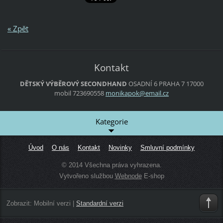
« Zpět
Kontakt
DĚTSKÝ VÝBĚROVÝ SECONDHAND
OSADNÍ 6
PRAHA 7
17000
mobil 723690558
monikapo
k@email.
cz
Kategorie
Úvod
O nás
Kontakt
Novinky
Smluvní podmínky
© 2014 Všechna práva vyhrazena.
Vytvořeno službou
Webnode
E-shop
Zobrazit:
Mobilní verzi
|
Standardní verzi