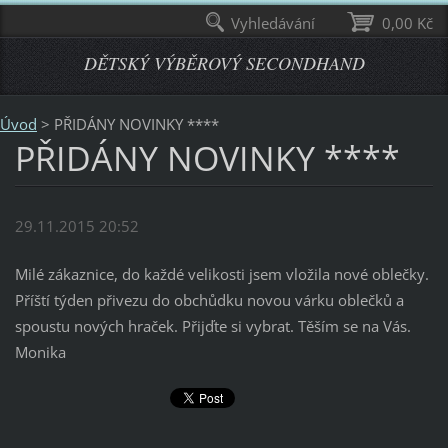
Vyhledávání
0,00 Kč
DĚTSKÝ VÝBĚROVÝ SECONDHAND
Úvod
>
PŘIDÁNY NOVINKY ****
PŘIDÁNY NOVINKY ****
29.11.2015 20:52
Milé zákaznice, do každé velikosti jsem vložila nové oblečky.
Příští týden přivezu do obchůdku novou várku oblečků a
spoustu nových hraček. Přijďte si vybrat. Těším se na Vás.
Monika