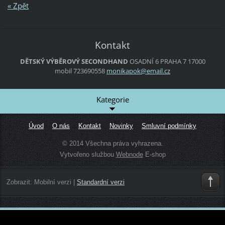
« Zpět
Kontakt
DĚTSKÝ VÝBĚROVÝ SECONDHAND
OSADNÍ 6
PRAHA 7
17000
mobil 723690558
monikapo
k@email.
cz
Kategorie
Úvod
O nás
Kontakt
Novinky
Smluvní podmínky
© 2014 Všechna práva vyhrazena.
Vytvořeno službou
Webnode
E-shop
Zobrazit:
Mobilní verzi
|
Standardní verzi