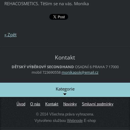
REHACOSMETICS. Těším se na vás. Monika
« Zpět
Kontakt
DĚTSKÝ VÝBĚROVÝ SECONDHAND
OSADNÍ 6
PRAHA 7
17000
mobil 723690558
monikapo
k@email.
cz
Kategorie
Úvod
O nás
Kontakt
Novinky
Smluvní podmínky
© 2014 Všechna práva vyhrazena.
Vytvořeno službou
Webnode
E-shop