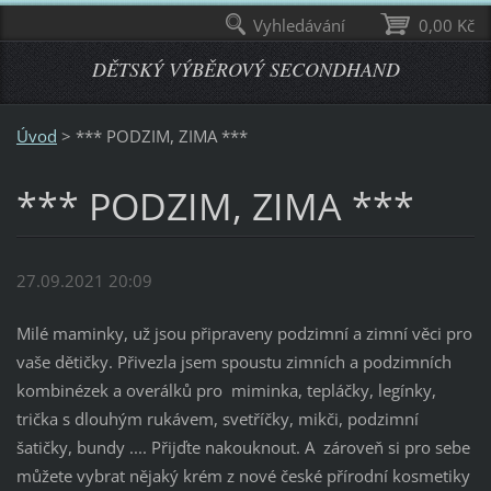
Vyhledávání
0,00 Kč
DĚTSKÝ VÝBĚROVÝ SECONDHAND
Úvod
>
*** PODZIM, ZIMA ***
*** PODZIM, ZIMA ***
27.09.2021 20:09
Milé maminky, už jsou připraveny podzimní a zimní věci pro
vaše dětičky. Přivezla jsem spoustu zimních a podzimních
kombinézek a overálků pro miminka, tepláčky, legínky,
trička s dlouhým rukávem, svetříčky, mikči, podzimní
šatičky, bundy .... Přijďte nakouknout. A zároveň si pro sebe
můžete vybrat nějaký krém z nové české přírodní kosmetiky