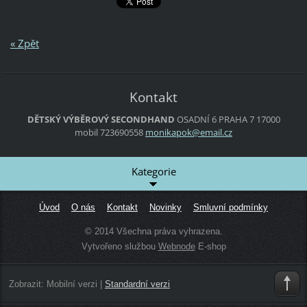
« Zpět
Kontakt
DĚTSKÝ VÝBĚROVÝ SECONDHAND
OSADNÍ 6
PRAHA 7
17000
mobil 723690558
monikapo
k@email.
cz
Kategorie
Úvod
O nás
Kontakt
Novinky
Smluvní podmínky
© 2014 Všechna práva vyhrazena.
Vytvořeno službou
Webnode
E-shop
Zobrazit:
Mobilní verzi
|
Standardní verzi