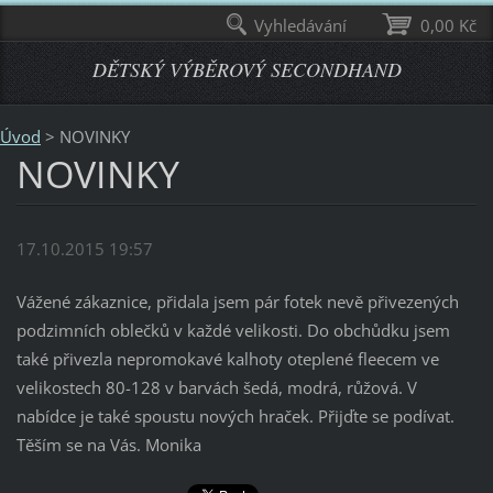
Vyhledávání
0,00 Kč
DĚTSKÝ VÝBĚROVÝ SECONDHAND
Úvod
>
NOVINKY
NOVINKY
17.10.2015 19:57
Vážené zákaznice, přidala jsem pár fotek nevě přivezených
podzimních oblečků v každé velikosti. Do obchůdku jsem
také přivezla nepromokavé kalhoty oteplené fleecem ve
velikostech 80-128 v barvách šedá, modrá, růžová. V
nabídce je také spoustu nových hraček. Přijďte se podívat.
Těším se na Vás. Monika