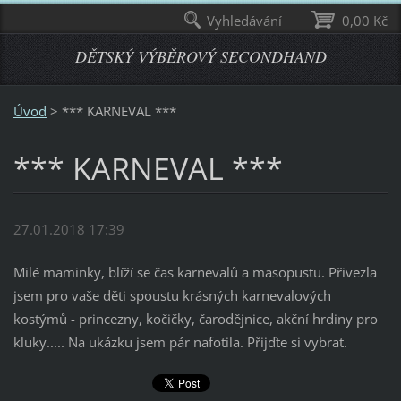
Vyhledávání
0,00 Kč
DĚTSKÝ VÝBĚROVÝ SECONDHAND
Úvod
>
*** KARNEVAL ***
*** KARNEVAL ***
27.01.2018 17:39
Milé maminky, blíží se čas karnevalů a masopustu. Přivezla
jsem pro vaše děti spoustu krásných karnevalových
kostýmů - princezny, kočičky, čarodějnice, akční hrdiny pro
kluky..... Na ukázku jsem pár nafotila. Přijďte si vybrat.