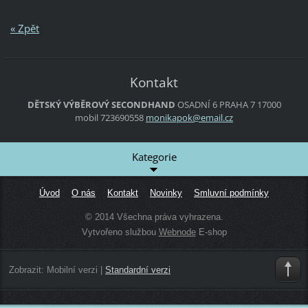
« Zpět
Kontakt
DĚTSKÝ VÝBĚROVÝ SECONDHAND
OSADNÍ 6
PRAHA 7
17000
mobil 723690558
monikapo
k@email.
cz
Kategorie
Úvod
O nás
Kontakt
Novinky
Smluvní podmínky
© 2014 Všechna práva vyhrazena.
Vytvořeno službou
Webnode
E-shop
Zobrazit:
Mobilní verzi
|
Standardní verzi