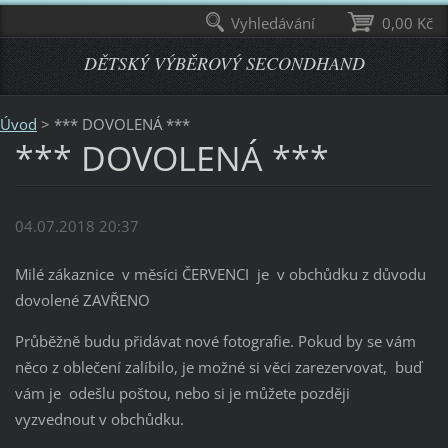
Vyhledávání
0,00 Kč
DĚTSKÝ VÝBĚROVÝ SECONDHAND
Úvod
>
*** DOVOLENÁ ***
*** DOVOLENÁ ***
04.07.2018 20:37
Milé zákaznice v měsíci ČERVENCI je v obchůdku z důvodu
dovolené ZAVŘENO
Průběžně budu přidávat nové fotografie. Pokud by se vám
něco z oblečení zalíbilo, je možné si věci zarezervovat, buď
vám je odešlu poštou, nebo si je můžete později
vyzvednout v obchůdku.