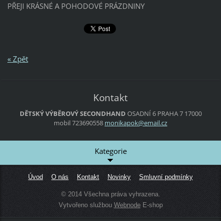
PŘEJI KRÁSNÉ A POHODOVÉ PRÁZDNINY
« Zpět
Kontakt
DĚTSKÝ VÝBĚROVÝ SECONDHAND
OSADNÍ 6
PRAHA 7
17000
mobil 723690558
monikapo
k@email.
cz
Kategorie
Úvod
O nás
Kontakt
Novinky
Smluvní podmínky
© 2014 Všechna práva vyhrazena.
Vytvořeno službou
Webnode
E-shop