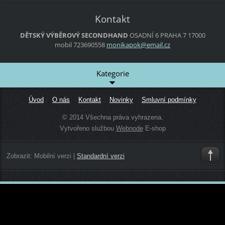
Kontakt
DĚTSKÝ VÝBĚROVÝ SECONDHAND
OSADNÍ 6
PRAHA 7
17000
mobil 723690558
monikapo
k@email.
cz
Kategorie
Úvod
O nás
Kontakt
Novinky
Smluvní podmínky
© 2014 Všechna práva vyhrazena.
Vytvořeno službou
Webnode
E-shop
Zobrazit:
Mobilní verzi
|
Standardní verzi