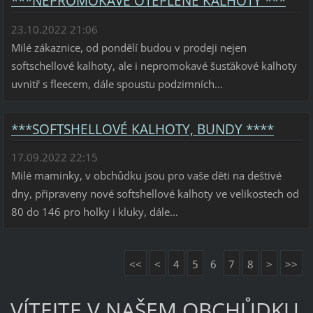
***NEPROMOKAVÉ OTEPLENÉ KALHOTY ***
23.10.2022 21:06
Milé zákaznice, od pondělí budou v prodeji nejen
softschellové kalhoty, ale i nepromokavé šusťákové kalhoty
uvnitř s fleecem, dále spoustu podzimních...
***SOFTSHELLOVÉ KALHOTY, BUNDY ****
17.09.2022 22:15
Milé maminky, v obchůdku jsou pro vaše děti na deštivé
dny, připraveny nové softshellové kalhoty ve velikostech od
80 do 146 pro holky i kluky, dále...
<<
<
4
5
6
7
8
>
>>
VÍTEJTE V NAŠEM OBCHŮDKU