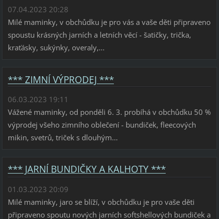
07.04.2023 20:28
Milé maminky, v obchůdku je pro vás a vaše děti připraveno
spoustu krásných jarních a letních věcí - šatičky, trička,
kraťásky, sukýnky, overaly,...
*** ZIMNÍ VÝPRODEJ ***
06.03.2023 19:11
Vážené maminky, od ponděli 6. 3. probíhá v obchůdku 50 %
výprodej všeho zimního oblečení - bundiček, fleecových
mikin, svetrů, triček s dlouhým...
*** JARNÍ BUNDIČKY A KALHOTY ***
01.03.2023 20:09
Milé maminky, jaro se blíží, v obchůdku je pro vaše děti
připraveno spoutu nových jarních softshellových bundiček a