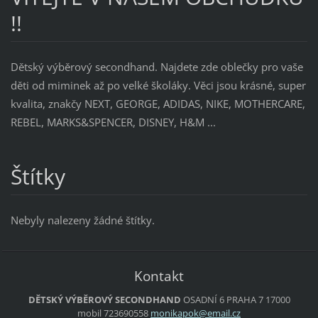
!!
Dětský výběrový secondhand. Najdete zde oblečky pro vaše
děti od miminek až po velké školáky. Věci jsou krásné, super
kvalita, znakčy NEXT, GEORGE, ADIDAS, NIKE, MOTHERCARE,
REBEL, MARKS&SPENCER, DISNEY, H&M ...
Štítky
Nebyly nalezeny žádné štítky.
Kontakt
DĚTSKÝ VÝBĚROVÝ SECONDHAND
OSADNÍ 6
PRAHA 7
17000
mobil 723690558
monikapo
k@email.
cz